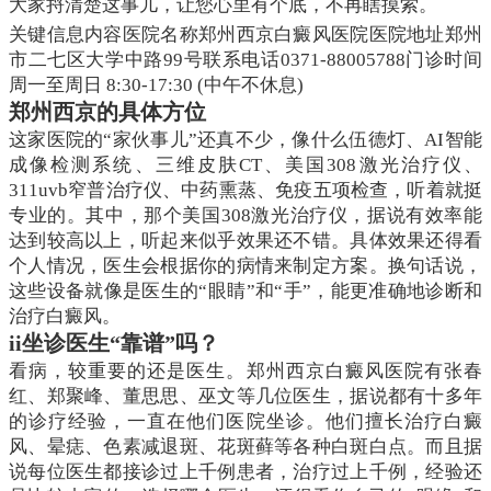
大家捋清楚这事儿，让您心里有个底，不再瞎摸索。
关键信息内容医院名称郑州西京白癜风医院医院地址郑州
市二七区大学中路99号联系电话0371-88005788门诊时间
周一至周日 8:30-17:30 (中午不休息)
郑州西京的具体方位
这家医院的“家伙事儿”还真不少，像什么伍德灯、AI智能
成像检测系统、三维皮肤CT、美国308激光治疗仪、
311uvb窄普治疗仪、中药熏蒸、免疫五项检查，听着就挺
专业的。其中，那个美国308激光治疗仪，据说有效率能
达到较高以上，听起来似乎效果还不错。具体效果还得看
个人情况，医生会根据你的病情来制定方案。换句话说，
这些设备就像是医生的“眼睛”和“手”，能更准确地诊断和
治疗白癜风。
ii坐诊医生“靠谱”吗？
看病，较重要的还是医生。郑州西京白癜风医院有张春
红、郑聚峰、董思思、巫文等几位医生，据说都有十多年
的诊疗经验，一直在他们医院坐诊。他们擅长治疗白癜
风、晕痣、色素减退斑、花斑藓等各种白斑白点。而且据
说每位医生都接诊过上千例患者，治疗过上千例，经验还