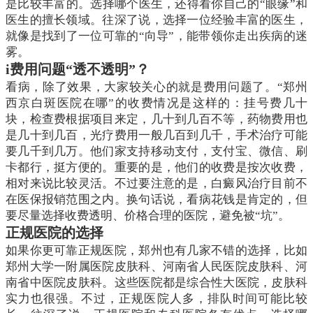
是比较丰富的。选择哪个医生，还得看你自己的“眼缘”和
医生的擅长领域。往深了说，选择一位经验丰富的医生，
就像是找到了一位可靠的“向导”，能带领你走出疾病的迷
雾。
i费用问题“透不透明”？
看病，除了效果，大家较关心的就是费用问题了。“郑州
西京白斑医院在哪”的收费情况是这样的：挂号费几十
块，检查费根据项目来定，几十到几百不等，药物费用也
是几十到几百，光疗费用一般几百到几千，手术治疗可能
要几千到几万。他们家支持移动支付，支付宝、微信、刷
卡都行，挺方便的。重要的是，他们的收费是按次收费，
相对来说比较灵活。不过要注意的是，白癜风治疗目前不
在医保报销范围之内。换句话说，看病花钱是肯定的，但
要尽量选择收费透明、价格合理的医院，避免被“坑”。
正规医院的选择
如果你更可靠正规医院，郑州也有几家不错的选择，比如
郑州大学一附属医院皮肤科、河南省人民医院皮肤科、河
南省中医院皮肤科。这些医院都是综合性大医院，皮肤科
实力也很强。不过，正规医院人多，排队时间可能比较