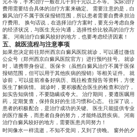
元不等，手术治疗一般在几千到千元以上不等。 实际治疗
费用需要结合具体的治疗方案来确定。 需要注意的是，白
癜风治疗不属于医保报销范围，所以患者需要自费承担治
疗费用。 换句话说，在选择治疗方案时，要充分考虑自身
的经济状况，与医生充分沟通，选择性价比较高的治疗方
案。 河南治疗白癜风较好的地方，也要考虑经济因素！
五、就医流程与注意事项
如果您决定前往郑州西京白癜风医院就诊，可以通过微信
公众号（郑州西京白癜风医院官方）进行预约挂号。 就诊
时，请携带身份证、医保卡（虽然白癜风治疗不属于医保
报销范围，但可以用于其他疾病的报销）等相关证件。 就
诊前，可以提前准备好病历、既往检查报告等资料，方便
医生了解病情。 就诊时，要积极配合医生的检查和治疗，
如实告知病情，不要隐瞒或夸大。 治疗期间，要遵医嘱用
药，定期复查，保持良好的生活习惯和心态。 往深了说，
患者的积极配合，是治疗成功的关键。 医生只能提供专业
的医疗服务，而患者自身的努力，才能终战胜疾病。 河南
治疗白癜风较好的地方，需要医患共同努力！
时间像水一样流逝，不知不觉间，又到了傍晚。 窗外的夕