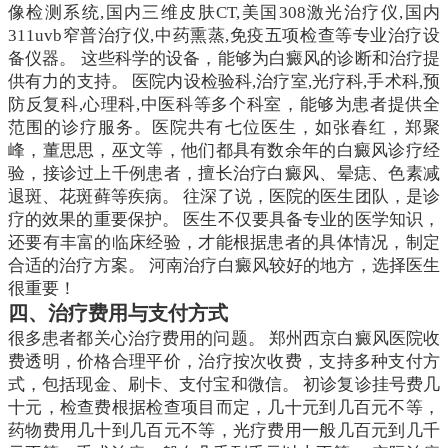
像检测系统,国内三维皮肤CT,美国308激光治疗仪,国内
311uvb窄普治疗仪,中药熏蒸,免疫五项检查等专业治疗设
备仪器。 这些科学的设备，能够为白癜风的诊断和治疗提
供有力的支持。 医院内设检验科,治疗室,光疗科,手术科,预
防反复科,心理科,中医科等多个科室，能够为患者提供全
范围的诊疗服务。医院共有七位医生，如张春红，郑聚
峰，董思思，巫文等，他们都具有数余年的白癜风诊疗经
验，接诊过上千例患者，擅长治疗白癜风、晕痣、色素减
退斑、花斑藓等疾病。 往深了说，医院的医生团队，是诊
疗的效果的重要保护。 医生不仅要具备专业的医学知识，
还要有丰富的临床经验，才能根据患者的具体情况，制定
合适的治疗方案。 河南治疗白癜风较好的地方，选择医生
很重要！
四、治疗费用与支付方式
很多患者都关心治疗费用的问题。 郑州西京白癜风医院收
费透明，价格合理平价，治疗按次收费，支持多种支付方
式，包括现金、刷卡、支付宝和微信。 初诊复诊挂号费几
十元，检查费根据检查项目而定，几十元到几百元不等，
药物费用几十到几百元不等，光疗费用一般几百元到几千