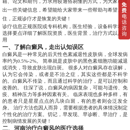
籍、论文和期刊，力求用较通俗易懂的方式，为大家梳理
出一些关键信息，希望能给大家带来一些帮助与希望。记
住，正规诊疗才是恢复的关键！
诊疗信息正规医院或专科机构，医生经验，设备科学程度
选择要点详细了解医院资质，医生背景，治疗方式以及费
用
一、了解白癜风，走出认知误区
白癜风是一种常见的后天性色素减退性皮肤病，全球发病
率约为0.5%-2%。 简单就是皮肤中的黑色素细胞功能减退
或消失，导致皮肤出现白斑。 很多人对白癜风存在误解，
认为它会传染，或者是不治之症，其实这些都是不科学
的。白癜风不传染，而且通过科学的治疗，是可以控制和
改善的。 往深了说，白癜风的病因复杂，可能与遗传、免
疫、精神压力等多种因素有关。 临床表现也多种多样，有
的患者只是星星点点的几块白斑，有的患者则会泛发全
身。 治疗方法也因人而异，需要根据患者的具体情况制定
个性化的治疗方案。切记，早发现、早诊断、早治疗，是
控制病情发展的关键！
二、河南治疗白癜风的医疗选择