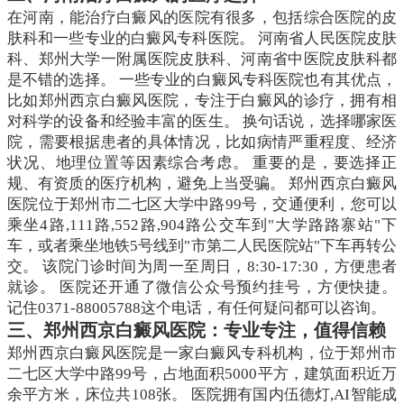
在河南，能治疗白癜风的医院有很多，包括综合医院的皮
肤科和一些专业的白癜风专科医院。 河南省人民医院皮肤
科、郑州大学一附属医院皮肤科、河南省中医院皮肤科都
是不错的选择。 一些专业的白癜风专科医院也有其优点，
比如郑州西京白癜风医院，专注于白癜风的诊疗，拥有相
对科学的设备和经验丰富的医生。 换句话说，选择哪家医
院，需要根据患者的具体情况，比如病情严重程度、经济
状况、地理位置等因素综合考虑。 重要的是，要选择正
规、有资质的医疗机构，避免上当受骗。 郑州西京白癜风
医院位于郑州市二七区大学中路99号，交通便利，您可以
乘坐4路,111路,552路,904路公交车到"大学路路寨站"下
车，或者乘坐地铁5号线到"市第二人民医院站"下车再转公
交。 该院门诊时间为周一至周日，8:30-17:30，方便患者
就诊。 医院还开通了微信公众号预约挂号，方便快捷。
记住0371-88005788这个电话，有任何疑问都可以咨询。
三、郑州西京白癜风医院：专业专注，值得信赖
郑州西京白癜风医院是一家白癜风专科机构，位于郑州市
二七区大学中路99号，占地面积5000平方，建筑面积近万
余平方米，床位共108张。 医院拥有国内伍德灯,AI智能成