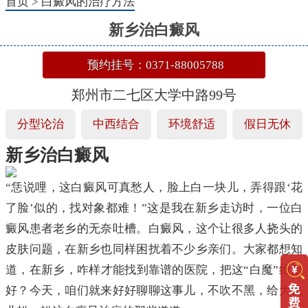
首页
>
白癜风的治疗方法
新乡治白癜风
预约挂号：0371-88005788
郑州市二七区大学中路99号
分型论治
中西结合
环境舒适
假日无休
新乡治白癜风
“恁说哩，这白癜风可真愁人，脸上白一块儿，弄得跟‘花
了脸’似的，找对象都难！”这是我在新乡走访时，一位白
癜风患者老乡的无奈吐槽。白癜风，这个让很多人挠头的
皮肤问题，在新乡也同样困扰着不少乡亲们。大家都想知
道，在新乡，咋样才能找到靠谱的医院，把这“白魔”给治
好？今天，咱们就来好好聊聊这事儿，不吹不黑，给大伙