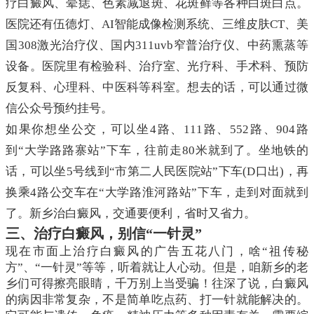
疗白癜风、晕痣、色素减退斑、花斑藓等各种白斑白点。
医院还有伍德灯、AI智能成像检测系统、三维皮肤CT、美
国308激光治疗仪、国内311uvb窄普治疗仪、中药熏蒸等
设备。医院里有检验科、治疗室、光疗科、手术科、预防
反复科、心理科、中医科等科室。想去的话，可以通过微
信公众号预约挂号。
如果你想坐公交，可以坐4路、111路、552路、904路
到“大学路路寨站”下车，往前走80米就到了。坐地铁的
话，可以坐5号线到“市第二人民医院站”下车(D口出)，再
换乘4路公交车在“大学路淮河路站”下车，走到对面就到
了。新乡治白癜风，交通要便利，省时又省力。
三、治疗白癜风，别信“一针灵”
现在市面上治疗白癜风的广告五花八门，啥“祖传秘
方”、“一针灵”等等，听着就让人心动。但是，咱新乡的老
乡们可得擦亮眼睛，千万别上当受骗！往深了说，白癜风
的病因非常复杂，不是简单吃点药、打一针就能解决的。