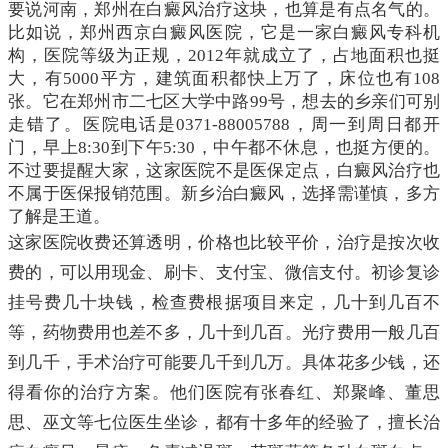
要说河南，郑州在白癜风治疗这块，也算是有点名气的。
比如说，郑州西京白癜风医院，它是一家白癜风专科机
构，医院等级为正规，2012年就成立了，占地面积也挺
大，有5000平方，建筑面积都快上万了，床位也有108
张。它在郑州市二七区大学中路99号，想去的乡亲们可别
走错了。医院电话是0371-88005788，周一到周日都开
门，早上8:30到下午5:30，中午都不休息，也挺方便的。
不过要提醒大家，这家医院不是医保定点，白癜风治疗也
不属于医保报销范围。新乡治白癜风，选择需谨慎，多方
了解是王道。
这家医院收费还算透明，价格也比较平价，治疗是按次收
费的，可以用现金、刷卡、支付宝、微信支付。初诊复诊
挂号费几十块钱，检查费根据项目来定，几十到几百不
等，药物费用也差不多，几十到几百。光疗费用一般几百
到几千，手术治疗可能要几千到几万。具体花多少钱，还
得看你的治疗方案。他们医院有张春红、郑聚峰、董思
思、巫文等七位医生坐诊，都有十多年的经验了，擅长治