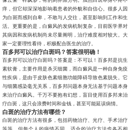
像云朵一样飘渺，有的则界限分明。虽然白斑本身不疼不
痒，但它却深深地影响着患者的外貌和自信心。很多人因
为白斑而感到自卑，不敢与人交往，甚至影响到工作和生
活。更重要的是，白癜风的发病机制复杂，目前医学界对
其病因和发病机制尚未尽量阐明，治疗难度相对较大。大
家一定要理性看待，积极配合医生的治疗。
百多邦可以治疗白斑吗？答案很明确！
百多邦可以治疗白斑吗？答案是：不可以！百多邦是抗生
素软膏，主要作用是杀灭细菌，而白癜风是一种自身免疫
性疾病，是由于皮肤色素细胞功能障碍导致色素脱失。它
与细菌感染毫无关系，百多邦问题本身无法基于问题本身
来治疗白癜风。千万不要抱有幻想，盲目使用百多邦来治
疗白斑，这只会浪费时间和金钱，甚至可能延误病情。
白斑的治疗方法有哪些？
白斑的治疗方法有很多，包括药物治疗、光疗、手术治疗
等等。但每个人的病情不同，适合的治疗方法也各不相