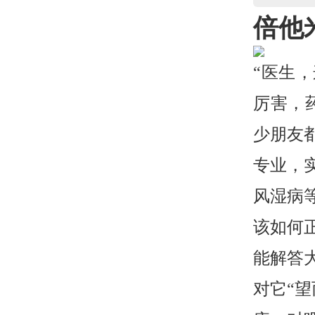
倍他
“医生
厉害，
少朋友
专业，
风湿病
该如何
能解答
对它“