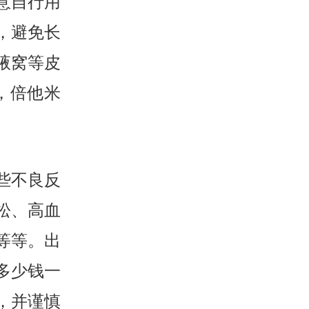
意自行用
，避免长
腋窝等皮
，倍他米
些不良反
松、高血
等等。出
多少钱一
，并谨慎