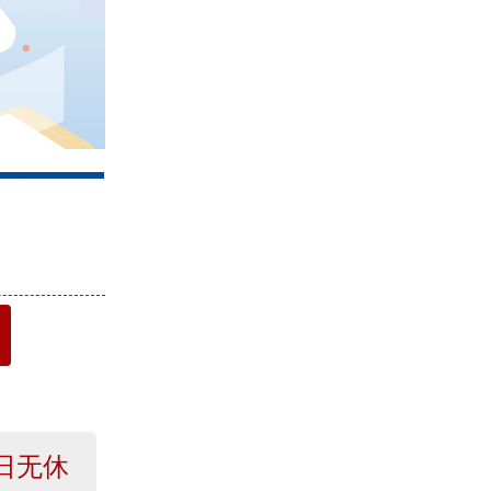
4
日无休