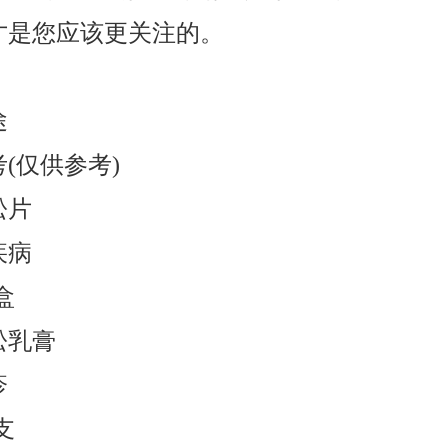
才是您应该更关注的。
途
(仅供参考)
松片
疾病
盒
松乳膏
疹
支