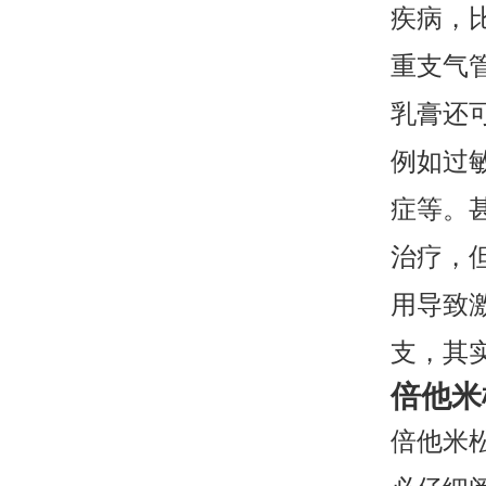
疾病，
重支气
乳膏还
例如过
症等。
治疗，
用导致
支，其
倍他米
倍他米