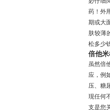
必仔细
药！外
期或大
肤较薄
松多少
倍他米
虽然倍
应，例
压、糖
现任何
支是您