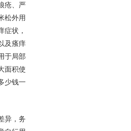
狼疮、严
米松外用
痒症状，
以及瘙痒
用于局部
大面积使
多少钱一
差异，务