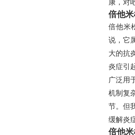
康，对
倍他米
倍他米
说，它
大的抗
炎症引
广泛用
机制复
节。但
缓解炎
倍他米