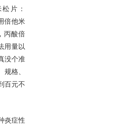
米松片：
用倍他米
，丙酸倍
法用量以
真没个准
、规格、
到百元不
种炎症性