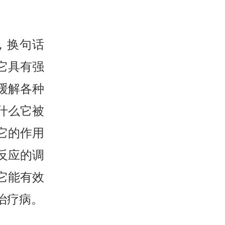
，换句话
它具有强
缓解各种
什么它被
它的作用
反应的调
它能有效
治疗病。