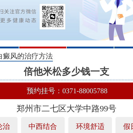
2
3
白癜风的治疗方法
倍他米松多少钱一支
预约挂号：0371-88005788
郑州市二七区大学中路99号
论治
中西结合
环境舒适
假