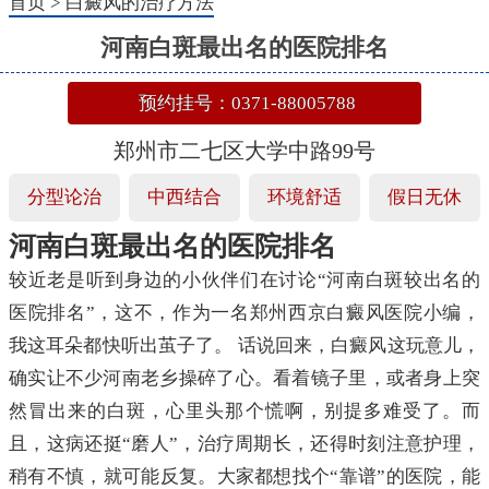
首页
>
白癜风的治疗方法
河南白斑最出名的医院排名
预约挂号：0371-88005788
郑州市二七区大学中路99号
分型论治
中西结合
环境舒适
假日无休
河南白斑最出名的医院排名
较近老是听到身边的小伙伴们在讨论“河南白斑较出名的
医院排名”，这不，作为一名郑州西京白癜风医院小编，
我这耳朵都快听出茧子了。 话说回来，白癜风这玩意儿，
确实让不少河南老乡操碎了心。看着镜子里，或者身上突
然冒出来的白斑，心里头那个慌啊，别提多难受了。而
且，这病还挺“磨人”，治疗周期长，还得时刻注意护理，
稍有不慎，就可能反复。大家都想找个“靠谱”的医院，能