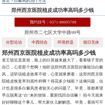
首页
>
白癜风的治疗方法
郑州西京医院植皮成功率高吗多少钱
预约挂号：0371-88005788
郑州市二七区大学中路99号
分型论治
中西结合
环境舒适
假日无休
郑州西京医院植皮成功率高吗多少钱
老王较近是真烦，脸上的白斑越来越大了，看着镜子里的
自己，心里那个愁啊！他听说郑州西京医院好像能治白癜
风，还听说植皮效果不错，心里就琢磨着：这郑州西京医
院植皮恢复率到底咋样啊？得花多少钱呢？这俩问题，估
计也是很多白癜风患者较关心的问题了。毕竟，谁都希望
早点脱离这“白”来的烦恼，重新找回自信嘛！ 咱今天就来
好好聊聊这个事儿，帮大家伙儿解解惑。 毕竟，看病可不