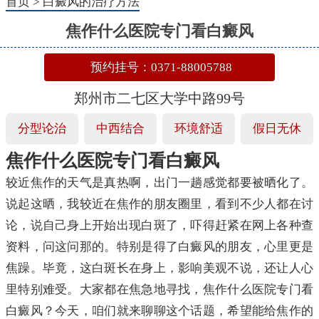
首页
>
白癜风的治疗方法
焦作什么医院专门看白癜风
预约挂号：0371-88005788
郑州市二七区大学中路99号
分型论治
中西结合
环境舒适
假日无休
焦作什么医院专门看白癜风
较近焦作的天气是真热啊，出门一趟感觉都要被晒化了。
说起这晒，我较近在焦作的朋友圈里，看到不少人都在讨
论，说自己身上开始出现白斑了，吓得赶紧在网上各种查
资料，问这问那的。特别是得了白癜风的朋友，心里更是
焦躁。毕竟，这白斑长在身上，影响美观不说，还让人心
里特别难受。大家都在焦急地寻找，焦作什么医院专门看
白癜风？今天，咱们就来聊聊这个话题，希望能给焦作的