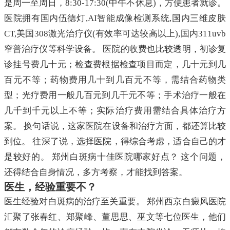
是周一至周日，8:30-17:30(中午不休息)，方便患者就诊。
医院拥有国内伍德灯,AI智能成像检测系统,国内三维皮肤
CT,美国308激光治疗仪(有效率可达较高以上),国内311uvb
窄普治疗仪等科学设备。 医院的收费也比较透明，初诊复
诊挂号费几十元；检查费根据检查项目而定，几十元到几
百元不等；药物费用几十到几百元不等，需结合药物类
型；光疗费用一般几百元到几千元不等；手术治疗一般在
几千到千元以上不等；实际治疗费用需结合具体治疗方
案。 换句话说，这家医院在设备和治疗方面，都还算比较
到位。 往深了说，选择医院，得综合考虑，适合自己的才
是较好的。 郑州白斑病十佳医院哪家好点？ 这个问题，
还得结合自身情况，多方考察，才能找到答案。
医生，经验重要不？
医生经验对白斑病的治疗至关重要。 郑州西京白癜风医院
汇聚了张春红、郑聚峰、董思思、巫文等七位医生，他们