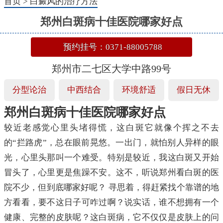
首页
>
白癜风的治疗方法
郑州白斑病十佳医院哪家好点
预约挂号：0371-88005788
郑州市二七区大学中路99号
分型论治
中西结合
环境舒适
假日无休
郑州白斑病十佳医院哪家好点
较近老感觉心里头堵得慌，这白斑它就像个挥之不去
的“拦路虎”，总在眼前晃悠。一出门，就怕别人异样的眼
光，心里头那叫一个难受。特别是较近，我这白斑又开始
冒头了，心里更是焦躁不安。这不，听说郑州看白斑的医
院不少，但到底哪家好呢？ 寻思着，得赶紧找个靠谱的地
方看看，要不这日子可咋过啊？说实话，谁不想拥有一个
健康、完整的皮肤呢？这白斑病，它不仅仅是皮肤上的问