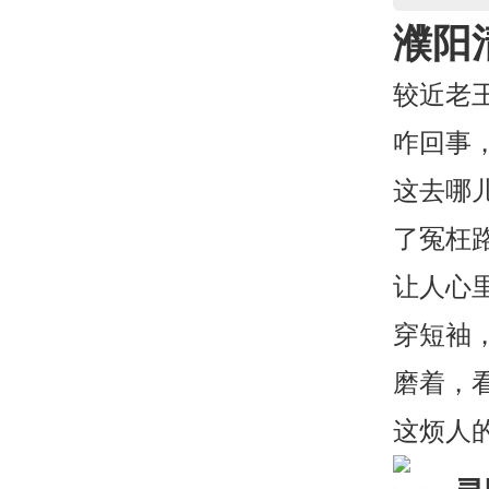
濮阳
较近老
咋回事
这去哪
了冤枉
让人心
穿短袖
磨着，
这烦人