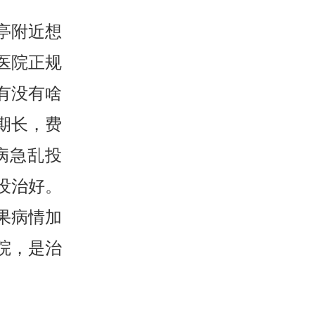
亭附近想
医院正规
有没有啥
期长，费
病急乱投
没治好。
果病情加
院，是治