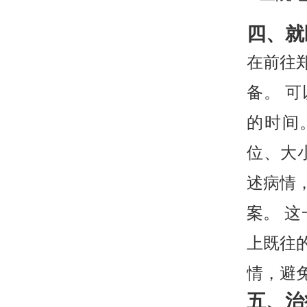
四、就
在前往
备。 
的时间
位、大
述病情
案。 
上既往
情，避
五、治