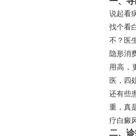
一、寻
说起看
找个看
不？医
隐形消
用高，
医，四
还有些
重，真
疗白癜
二、诊