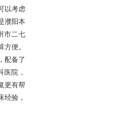
可以考虑
是濮阳本
州市二七
算方便。
，配备了
科医院，
复更有帮
床经验，