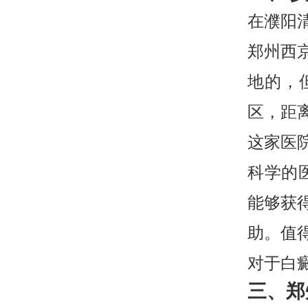
在濮阳
郑州西
地的，
区，距
这家医
科学的
能够获
助。值
对于白
三、郑