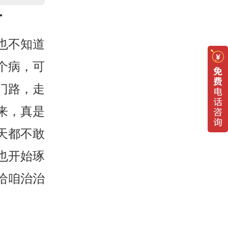
方
也不知道
个病，可
门路，走
来，真是
天都不敢
也开始琢
给咱治治