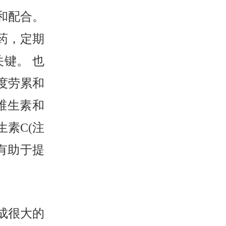
和配合。
药，定期
键。 也
度劳累和
维生素和
素C(注
有助于提
成很大的