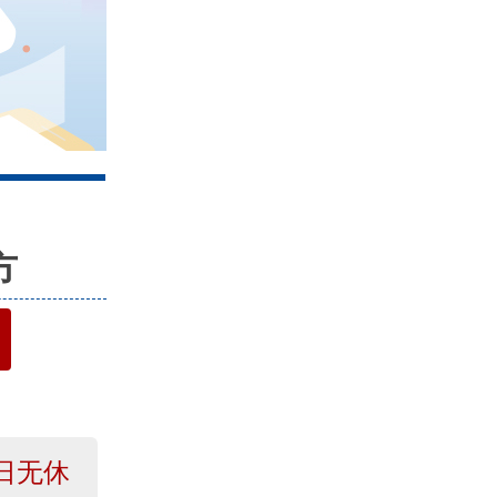
4
方
日无休