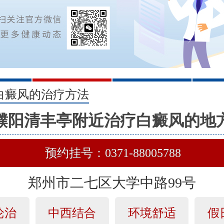
2
3
白癜风的治疗方法
濮阳清丰亭附近治疗白癜风的地
预约挂号：0371-88005788
郑州市二七区大学中路99号
论治
中西结合
环境舒适
假