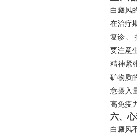
白癜风
在治疗
复诊。
要注意
精神紧
矿物质
意摄入
高免疫
六、心
白癜风