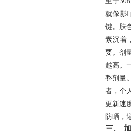
至于3
就像影
键。肤
素沉着
要。剂
越高。
整剂量
者，个
更新速
防晒，
三、 