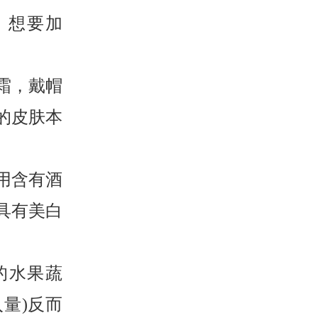
。想要加
霜，戴帽
的皮肤本
用含有酒
具有美白
的水果蔬
量)反而