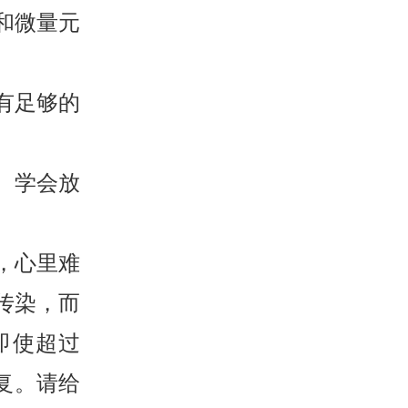
和微量元
有足够的
。学会放
，心里难
传染，而
即使超过
复。请给