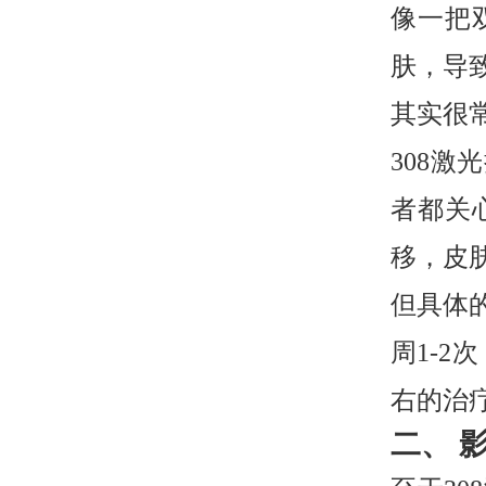
像一把
肤，导
其实很
308
者都关
移，皮
但具体
周1-2
右的治
二、 