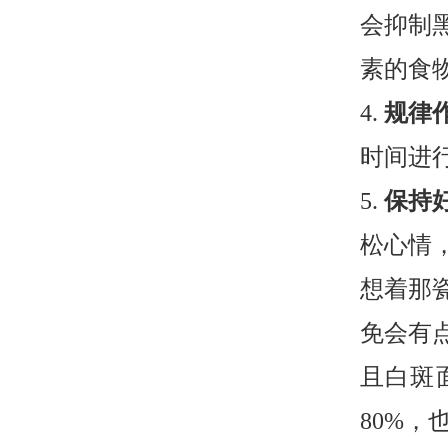
会抑制
素的食
4.
规律
时间进
5.
保持
松心情
想着那
免会有
且白斑
80%