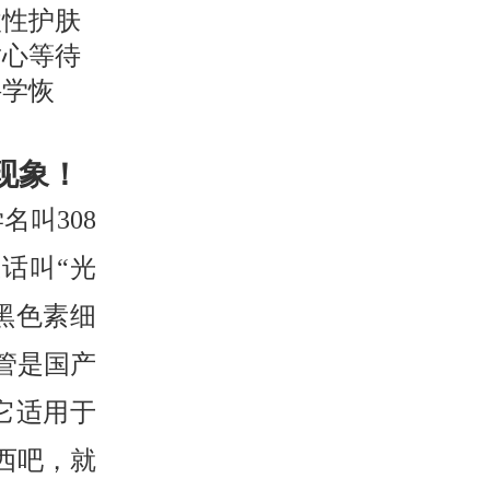
激性护肤
耐心等待
科学恢
现象！
名叫308
话叫“光
黑色素细
管是国产
。它适用于
西吧，就