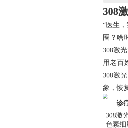
30
“医生
圈？啥
308
用老百
308激
象，恢
诊
308激
色素细