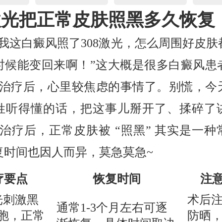
8激光把正常皮肤照黑多久恢复
，我这白癜风照了308激光，怎么周围好皮肤
时候能变回来啊！”这大概是很多白癜风患
激光治疗后，心里较焦虑的事情了。别慌，今
姓听得懂的话，把这事儿掰开了、揉碎了
光治疗后，正常皮肤被 “照黑” 其实是一
复时间也因人而异，莫急莫急~
疗要点
恢复时间
注
光刺激黑
术后
通常1-3个月左右可逐
胞，正常
防晒