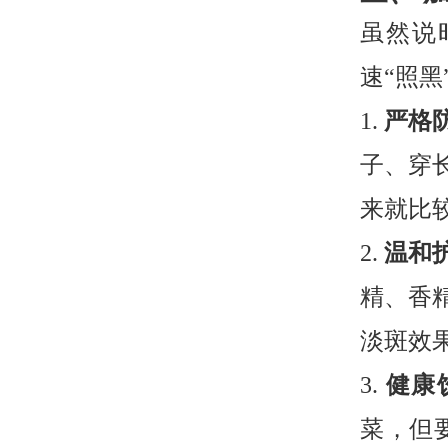
虽然说
速“照
1.
严格
子、穿
来就比
2.
温和
精、香
淡斑效
3.
健康
菜，但