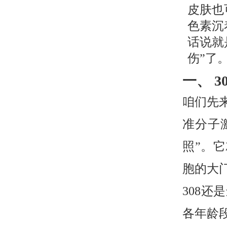
皮肤也
色素沉
话说就
伤”了
一、 
咱们先来
准分子
照”。
胞的大
308还
各年龄