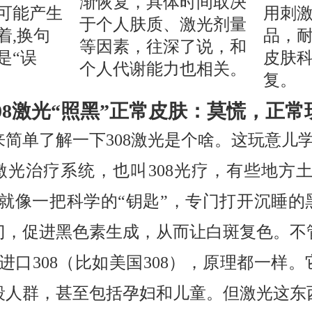
渐恢复，具体时间取决
可能产生
用刺
于个人肤质、激光剂量
着,换句
品，
等因素，往深了说，和
是“误
皮肤
个人代谢能力也相关。
。
复。
308激光“照黑”正常皮肤：莫慌，正常
简单了解一下308激光是个啥。这玩意儿学
激光治疗系统，也叫308光疗，有些地方土
它就像一把科学的“钥匙”，专门打开沉睡的
门，促进黑色素生成，从而让白斑复色。不
是进口308（比如美国308），原理都一样
段人群，甚至包括孕妇和儿童。但激光这东