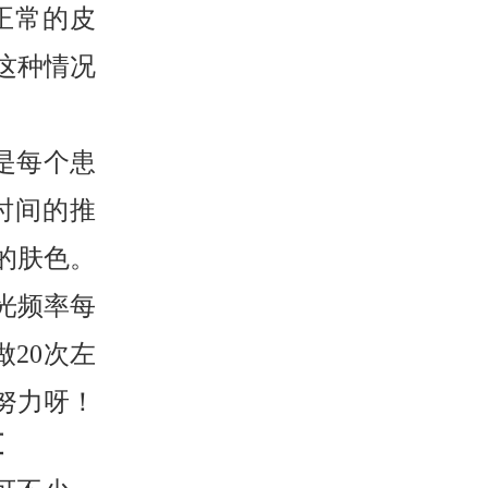
正常的皮
这种情况
是每个患
时间的推
的肤色。
光频率每
做20次左
努力呀！
算