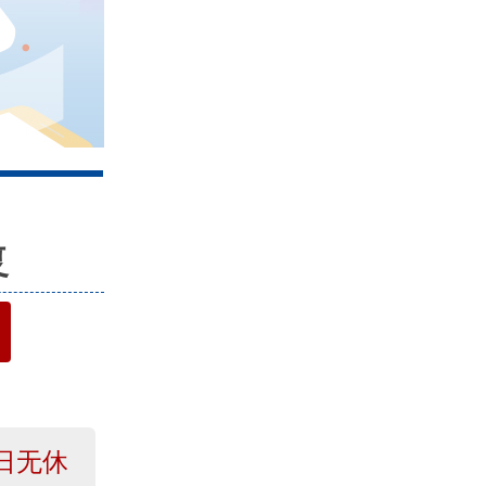
4
复
日无休