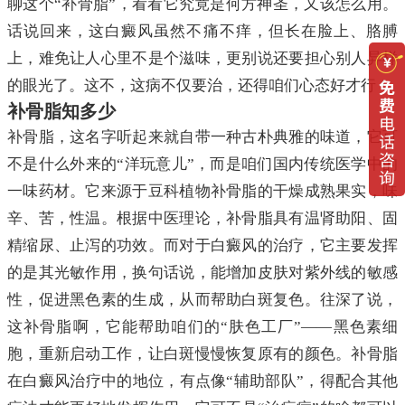
聊这个“补骨脂”，看看它究竟是何方神圣，又该怎么用。
话说回来，这白癜风虽然不痛不痒，但长在脸上、胳膊
上，难免让人心里不是个滋味，更别说还要担心别人异样
的眼光了。这不，这病不仅要治，还得咱们心态好才行！
补骨脂知多少
补骨脂，这名字听起来就自带一种古朴典雅的味道，它可
不是什么外来的“洋玩意儿”，而是咱们国内传统医学中的
一味药材。它来源于豆科植物补骨脂的干燥成熟果实，味
辛、苦，性温。根据中医理论，补骨脂具有温肾助阳、固
精缩尿、止泻的功效。而对于白癜风的治疗，它主要发挥
的是其光敏作用，换句话说，能增加皮肤对紫外线的敏感
性，促进黑色素的生成，从而帮助白斑复色。往深了说，
这补骨脂啊，它能帮助咱们的“肤色工厂”——黑色素细
胞，重新启动工作，让白斑慢慢恢复原有的颜色。补骨脂
在白癜风治疗中的地位，有点像“辅助部队”，得配合其他