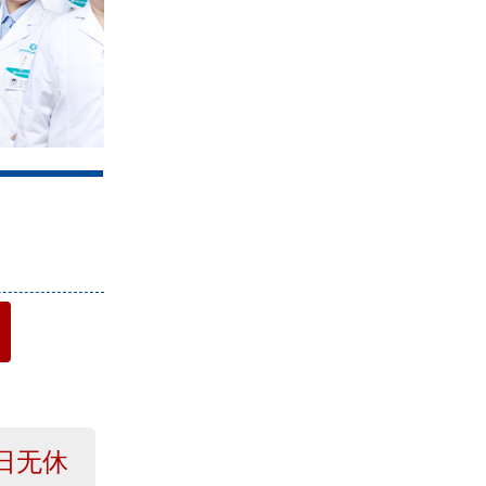
4
日无休