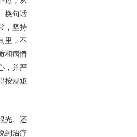
不过，从
。换句话
常，坚持
间里，不
质和病情
心，并严
得按规矩
眼光、还
说到治疗