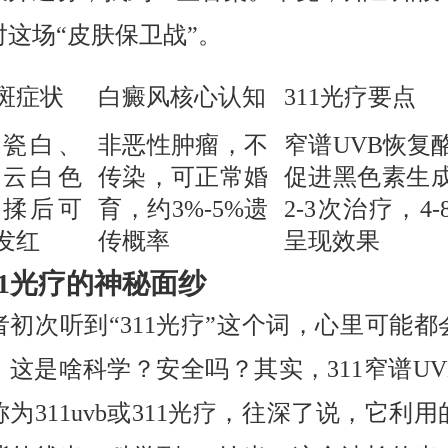
对这场“皮肤保卫战”。
斑症状
白癜风核心认知
311光疗要点
、瓷白、
非恶性肿瘤，不
窄谱UVB恢复
、云白色
传染，可正常婚
促进黑色素生
搓揉后可
育，约3%-5%遗
2-3次治疗，4
发红
传概率
呈现效果
11光疗的神秘面纱
者初次听到“311光疗”这个词，心里可能都
：这是啥科学？安全吗？其实，311窄谱UV
为311uvb或311光疗，往深了说，它利