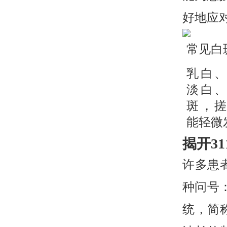
好地应
常见白
乳白
淡白
斑，
能轻微
揭开3
许多患
种问号
统，简称