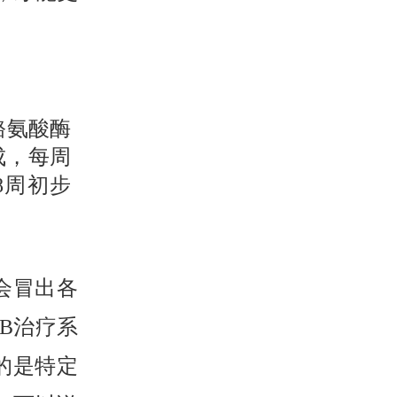
酪氨酸酶
成，每周
-8周初步
会冒出各
B治疗系
用的是特定