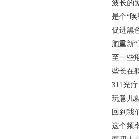
波长的
是个“
促进黑
胞重新
至一些
些长在
311
玩意儿就
回到我
这个频