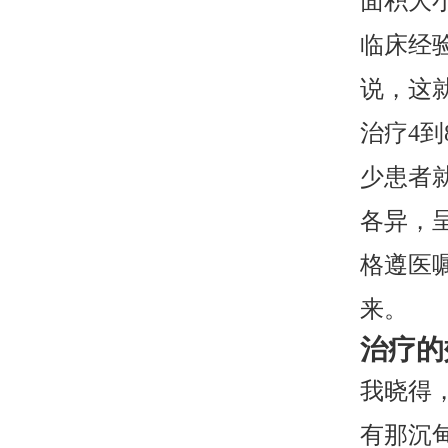
面积大
临床经
说，这
治疗4
少患者
各异，
格遵医
来。
治疗的
我晓得
有那沉