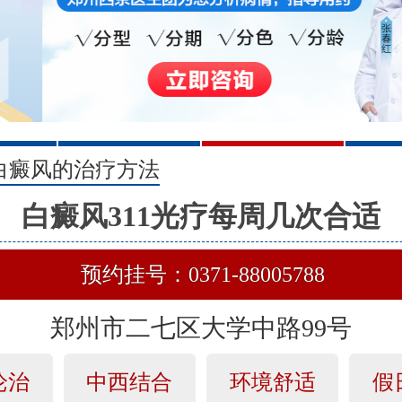
2
3
白癜风的治疗方法
白癜风311光疗每周几次合适
预约挂号：0371-88005788
郑州市二七区大学中路99号
论治
中西结合
环境舒适
假