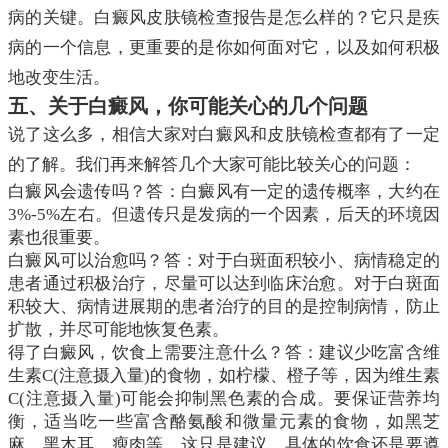
病的关键。白癜风皮肤镜检查报告是怎么样的？它只是疾
病的一个信息，更重要的是你如何面对它，以及如何积极
地改变生活。
五、关于白癜风，你可能关心的几个问题
说了这么多，相信大家对白癜风和皮肤镜检查都有了一定
的了解。我们再来解答几个大家可能比较关心的问题：
白癜风会遗传吗？答：白癜风有一定的遗传概率，大约在
3%-5%左右。但遗传只是发病的一个因素，后天的环境因
素也很重要。
白癜风可以治愈吗？答：对于白斑面积较小、病情稳定的
患者通过积极治疗，尽量可以达到临床治愈。对于白斑面
积较大、病情进展期的患者治疗的目的是控制病情，防止
扩散，并尽可能地恢复色素。
得了白癜风，饮食上需要注意什么？答：建议少吃富含维
生素C(注意摄入量)的食物，如柠檬、橙子等，因为维生素
C(注意摄入量)可能会抑制黑色素的合成。要保证营养均
衡，适当吃一些富含酪氨酸和微量元素的食物，如黑芝
麻、黑木耳、瘦肉等。这只是建议，具体的饮食还是要遵