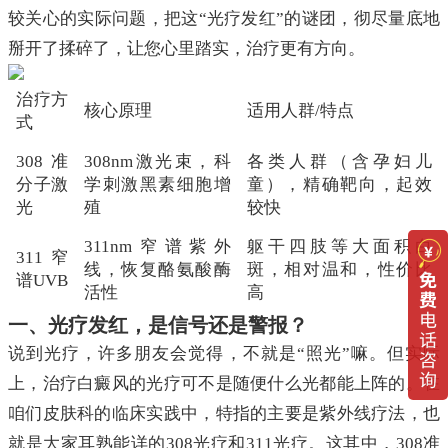
较关心的实际问题，把这“光疗发红”的谜团，彻尽量底地
掰开了揉碎了，让您心里踏实，治疗更有方向。
治疗方
核心原理
适用人群/特点
式
308准
308nm激光束，科
各类人群（含孕妇儿
分子激
学刺激黑素细胞增
童），精确靶向，起效
光
殖
较快
311nm窄谱紫外
躯干四肢等大面积白
311窄
线，恢复酪氨酸酶
斑，相对温和，性价比
谱UVB
活性
高
一、光疗发红，是信号还是警报？
说到光疗，许多朋友会觉得，不就是“照光”嘛。但实际
上，治疗白癜风的光疗可不是随便什么光都能上阵的。在
咱们皮肤科的临床实践中，特指的主要是紫外线疗法，也
就是大家耳熟能详的308光疗和311光疗。这其中，308准