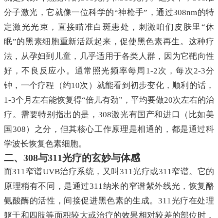
分子激光，它就像一位科学的“神枪手”，通过308nm的特
定激光光束，直接瞄准白斑患处，刺激咱们皮肤里“休
眠”的黑素细胞重新活跃起来，促使黑色素再生。这种疗
法，从孕妇到儿童，几乎适用于各类人群，因为它靶向性
好，不良反应小。通常照光频率每周1-2次，每次2-3分
钟，一个疗程（约10次）就能看到初步变化，顺利的话，
1-3个月左右能恢复得“倍儿有劲”，平均要做20次左右的治
疗。需要特别指出的是，308激光有国产和进口（比如美
国308）之分，但其核心工作原理是相通的，都是通过科
学波长恢复色素细胞。
二、308与311光疗的玄妙与体感
而311窄谱UVB治疗系统，又叫311光疗或311窄谱。它的
原理稍有不同，是通过311纳米的窄谱紫外线光，恢复酪
氨酸酶的活性，间接促进黑色素的生成。311光疗在处理
躯干和四肢等面积较大或治疗的效果相对较差的部位时，