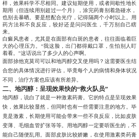
样，效果科学不尽相同。建议短期使用，或者间歇性地长
期用（但连续用别超过一个月），涂完药膏别着急碰水，
也别去暴晒。要是想配合光疗，记得隔两个小时以上。用
药方法和不良反应，较好还是问问医生，千万别自己瞎
来。
白癜风患者，尤其是在面部有白斑的患者，往往面临着巨
大的心理压力。“我这脸，出门都得戴口罩，生怕别人盯
着看。”这话说出了多少人的心声啊。
面部捈他克莫司可以和地丙醇交叉使用吗？这需要医生结
合您的具体情况进行评估，毕竟每个人的病情和身体状况
不同，治疗方案也应该有所差异。
二、地丙醇：呈现效果快的“救火队员”
地丙醇，说白了就是一种激素药膏。它的特点是呈现效果
快，效果比较显然，但同时也有一些需要注意的地方。毕
竟是激素，长期使用可能会带来一些不良反应，比如皮肤
变薄、毛细血管扩张等等。用地丙醇一定要听医生的，不
能自己随便乱用。面部皮肤比较娇嫩，在使用激素类药膏