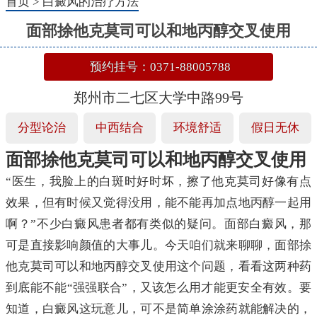
首页
>
白癜风的治疗方法
面部捈他克莫司可以和地丙醇交叉使用
预约挂号：0371-88005788
郑州市二七区大学中路99号
分型论治
中西结合
环境舒适
假日无休
面部捈他克莫司可以和地丙醇交叉使用
“医生，我脸上的白斑时好时坏，擦了他克莫司好像有点
效果，但有时候又觉得没用，能不能再加点地丙醇一起用
啊？”不少白癜风患者都有类似的疑问。面部白癜风，那
可是直接影响颜值的大事儿。今天咱们就来聊聊，面部捈
他克莫司可以和地丙醇交叉使用这个问题，看看这两种药
到底能不能“强强联合”，又该怎么用才能更安全有效。要
知道，白癜风这玩意儿，可不是简单涂涂药就能解决的，