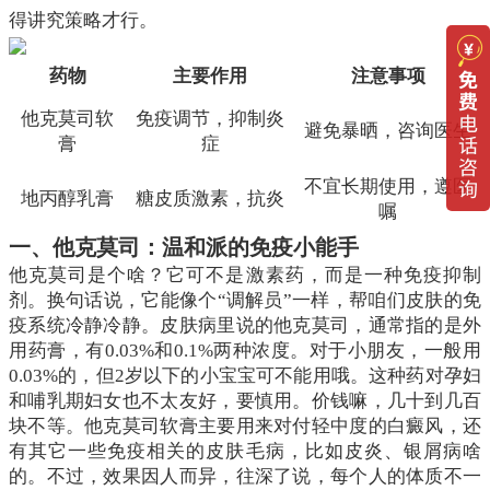
得讲究策略才行。
药物
主要作用
注意事项
他克莫司软
免疫调节，抑制炎
避免暴晒，咨询医生
膏
症
不宜长期使用，遵医
地丙醇乳膏
糖皮质激素，抗炎
嘱
一、他克莫司：温和派的免疫小能手
他克莫司是个啥？它可不是激素药，而是一种免疫抑制
剂。换句话说，它能像个“调解员”一样，帮咱们皮肤的免
疫系统冷静冷静。皮肤病里说的他克莫司，通常指的是外
用药膏，有0.03%和0.1%两种浓度。对于小朋友，一般用
0.03%的，但2岁以下的小宝宝可不能用哦。这种药对孕妇
和哺乳期妇女也不太友好，要慎用。价钱嘛，几十到几百
块不等。他克莫司软膏主要用来对付轻中度的白癜风，还
有其它一些免疫相关的皮肤毛病，比如皮炎、银屑病啥
的。不过，效果因人而异，往深了说，每个人的体质不一