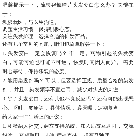
温馨提示一下，硫酸羟氯喹片头发变白怎么办？ 关键在
于：
积极就医，与医生沟通。
调整生活习惯，保持积极心态。
关注头发护理，选择合适的护发产品。
还有几个常见的问题，咱们也简单解答一下：
1. 头发变白一定会恢复吗？ 不一定。药物引起的头发变
白，可能可逆也可能不可逆， 恢复时间因人而异。 需要
耐心等待，保持乐观的态度。
2. 能用染发剂吗？ 可以，但要选择正规、质量合格的染发
剂， 并且，染发频率不宜过高， 减少对头皮的刺激。
3. 除了头发变白，还有其他不良反应吗？ 还有可能出现恶
心、呕吐、皮疹等， 具体情况， 遵医嘱，定期复查。
给大家一些生活上的建议：
1. 积极融入社交，建立支持系统。加入病友互助群， 交流
经验， 互相鼓励， 找到精神支柱， 脱离孤独感。