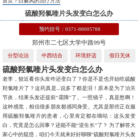
首页
>
白癜风的治疗方法
硫酸羟氯喹片头发变白怎么办
预约挂号：0371-88005788
郑州市二七区大学中路99号
分型论治
中西结合
环境舒适
假日无休
硫酸羟氯喹片头发变白怎么办
老李，较近看你头发咋还变白了？你是不是也开始吃硫酸
羟氯喹片了？这药真是...说多了都是泪！原本是为了治关
节炎，结果头发还提前“霜降”了。一照镜子，真是愁啊！
这种感觉，相信很多朋友都感同身受。尤其是那些正在服
用硫酸羟氯喹片的患者，心里肯定都在嘀咕：这头发变
白，究竟是怎么回事？还能不能“逆生长”了？ 为了解答大
家心中的疑惑，咱们今天就来好好聊聊"硫酸羟氯喹片头发