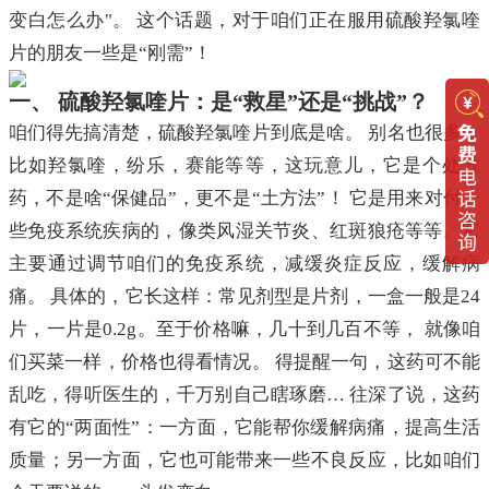
变白怎么办"。 这个话题，对于咱们正在服用硫酸羟氯喹
片的朋友一些是“刚需”！
一、 硫酸羟氯喹片：是“救星”还是“挑战”？
咱们得先搞清楚，硫酸羟氯喹片到底是啥。 别名也很多，
比如羟氯喹，纷乐，赛能等等，这玩意儿，它是个处方
药，不是啥“保健品”，更不是“土方法”！ 它是用来对付一
些免疫系统疾病的，像类风湿关节炎、红斑狼疮等等。它
主要通过调节咱们的免疫系统，减缓炎症反应，缓解病
痛。 具体的，它长这样：常见剂型是片剂，一盒一般是24
片，一片是0.2g。至于价格嘛，几十到几百不等， 就像咱
们买菜一样，价格也得看情况。 得提醒一句，这药可不能
乱吃，得听医生的，千万别自己瞎琢磨… 往深了说，这药
有它的“两面性”：一方面，它能帮你缓解病痛，提高生活
质量；另一方面，它也可能带来一些不良反应，比如咱们