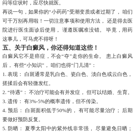
闷等症状时，应尽快就医。
再说一句，如果你的“小药药”受潮变质或者过期了， 咱们
可千万别再用啦！一切注意事项和使用方法， 还是得去医
院进行医生面诊后使用， 谨遵医嘱准没错。 毕竟，用药
这事儿，可马虎不得呀！
五、关于白癜风，你还得知道这些！
白癜风它不是癌症，不会“夺”走你的生命。 患上白癜风
后， 有些“小知识”， 咱们也得“门儿清”：
1. 表现： 白斑通常是乳白色、瓷白色、淡白色或云白色，
搓揉后会有轻微发红。
2. “待遇”： 不治疗可能会有并发症， 但可以结婚、生育。
3. 遗传： 有3%-5%的概率遗传，但不传染。
4. 预后： 白斑面积低于50%的， 有可能尽量治疗； 后期
要做好预防反复。
5. 防晒： 夏季太阳中的紫外线非常强， 尽量避免日晒；