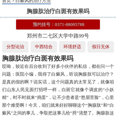
首页
>
白癜风的治疗方法
胸腺肽治疗白斑有效果吗
预约挂号：0371-88005788
郑州市二七区大学中路99号
分型论治
中西结合
环境舒适
假日无休
胸腺肽治疗白斑有效果吗
哎呦，较近在后台收到了好多小伙伴的私信，都在问一个
问题：医院小编，我得了白癜风，听说胸腺肽可以治疗？
是真的假的啊？说实话，这个问题真的太常见了，就像咱
们山东人民见面打招呼一样，白斑它就像个调皮的“小妖
精”，时不时就来“捣蛋”，让不少患者是“愁眉苦脸”，心里
那个难受啊！今天，咱们就来好好聊聊这个“胸腺肽”和“白
癜风”之间的事儿，争取把这事儿给“捋”清楚了。胸腺肽这