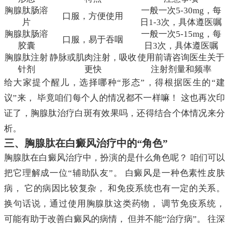
胸腺肽肠溶
一般一次5-30mg，每
口服，方便使用
片
日1-3次，具体遵医嘱
胸腺肽肠溶
一般一次5-15mg，每
口服，易于吞咽
胶囊
日3次，具体遵医嘱
胸腺肽注射
静脉或肌肉注射，吸收
使用前请咨询医生关于
针剂
更快
注射剂量和频率
给大家提个醒儿，选择哪种“形态”，得根据医生的“建
议”来， 毕竟咱们每个人的情况都不一样嘛！ 这也再次印
证了，胸腺肽治疗白斑有效果吗，还得结合个体情况来分
析。
三、胸腺肽在白癜风治疗中的“角色”
胸腺肽在白癜风治疗中，扮演的是什么角色呢？ 咱们可以
把它理解成一位“辅助队友”。 白癜风是一种色素性皮肤
病， 它的病因比较复杂， 和免疫系统也有一定的关系。
换句话说，通过使用胸腺肽这类药物， 调节免疫系统，
可能有助于改善白癜风的病情， 但并不能“治疗病”。 往深